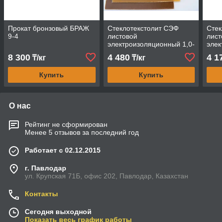
Прокат бронзовый БРАЖ
Стеклотекстолит СЭФ
Стек
9-4
листовой
лист
электроизоляционный 1,0-
элек
1,5 мм
2,5 
8 300
4 480
4 1
₸/кг
₸/кг
Купить
Купить
О нас
Рейтинг не сформирован
Менее 5 отзывов за последний год
Работает с 02.12.2015
г. Павлодар
ул. Крупская 71Б, офис 202, Павлодар, Казахстан
Контакты
Сегодня выходной
Показать весь график работы