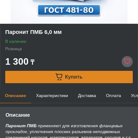
Паронит ПМБ 6,0 мм
В наличии
Розница
1 300
₸
Купить
Описание
Характеристики
Доставка
Оплата
Усл
Описание
Паронит ПМБ
применяют для изготовления
фланцевых
прокладок
, уплотнения плоских разъемов неподвижных
соединений насосов, компрессоров, аппаратов, сосудов и т.д.